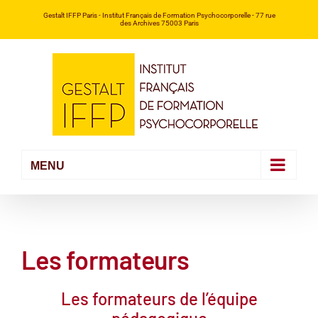
Passer
Gestalt IFFP Paris
- Institut Français de Formation Psychocorporelle -
77 rue
des Archives 75003 Paris
au
contenu
Les formateurs
Les formateurs de l’équipe