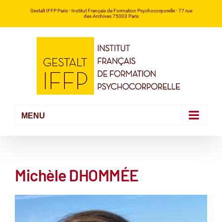
Passer
Gestalt IFFP Paris
- Institut Français de Formation Psychocorporelle -
77 rue
des Archives 75003 Paris
au
contenu
Michèle DHOMMÉE
Voir
l'image