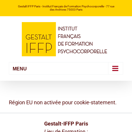
Passer
Gestalt IFFP Paris
- Institut Français de Formation Psychocorporelle -
77 rue
des Archives 75003 Paris
au
contenu
Région EU non activée pour cookie-statement.
Gestalt-IFFP Paris
Lieu de Formation :