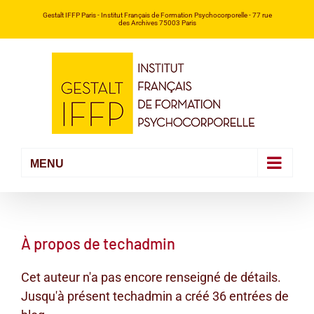
Passer
Gestalt IFFP Paris
- Institut Français de Formation Psychocorporelle -
77 rue
des Archives 75003 Paris
au
contenu
À propos de
techadmin
Cet auteur n'a pas encore renseigné de détails.
Jusqu'à présent techadmin a créé 36 entrées de