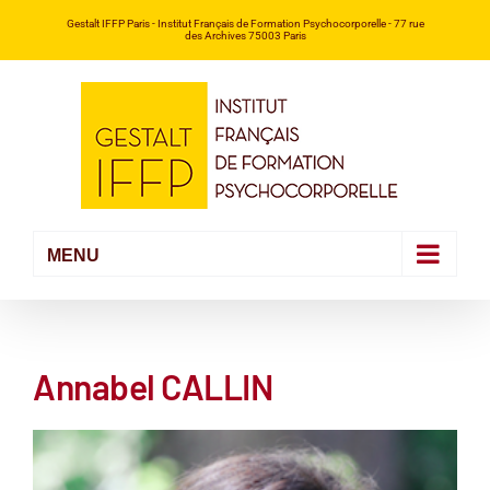
Passer
Gestalt IFFP Paris
- Institut Français de Formation Psychocorporelle -
77 rue
des Archives 75003 Paris
au
contenu
Annabel CALLIN
Voir
l'image