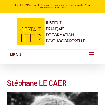
Passer
Gestalt IFFP Paris
- Institut Français de Formation Psychocorporelle -
77 rue
des Archives 75003 Paris
au
contenu
Stéphane LE CAER
Voir
l'image