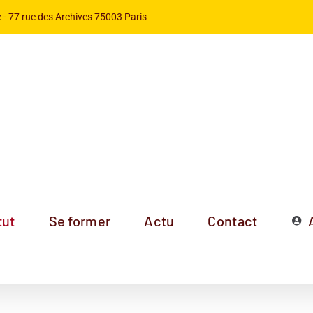
 -
77 rue des Archives 75003 Paris
tut
Se former
Actu
Contact