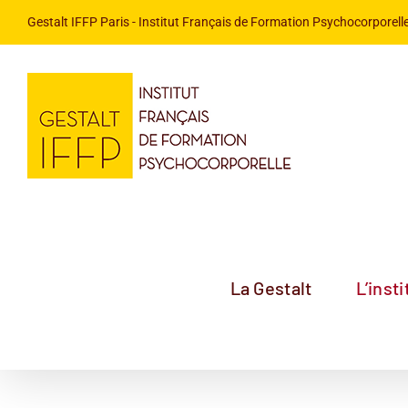
Passer
Gestalt IFFP Paris
- Institut Français de Formation Psychocorporelle
au
contenu
La Gestalt
L’insti