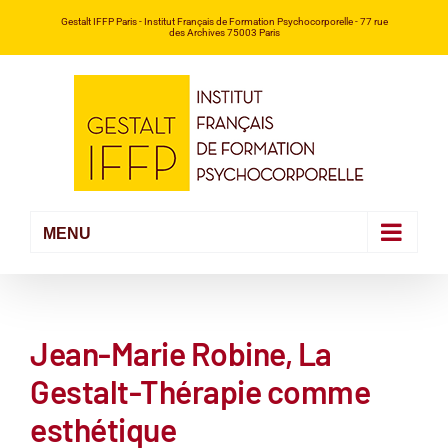
Passer
Gestalt IFFP Paris
- Institut Français de Formation Psychocorporelle -
77 rue
des Archives 75003 Paris
au
contenu
Jean-Marie Robine, La
Gestalt-Thérapie comme
esthétique