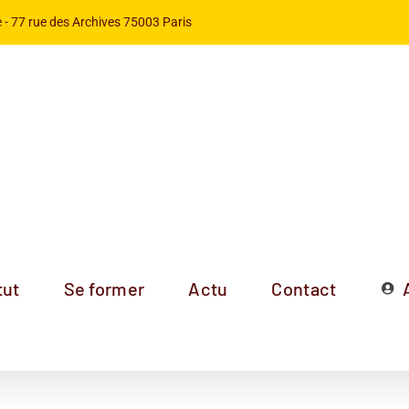
 -
77 rue des Archives 75003 Paris
tut
Se former
Actu
Contact