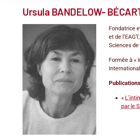
Ursula BANDELOW- BÉCAR
Voir
Fondatrice e
l'image
et de l’EAGT
agrandie
Sciences de 
Formée à « I
Internationa
Publications
«
L’inti
par le 