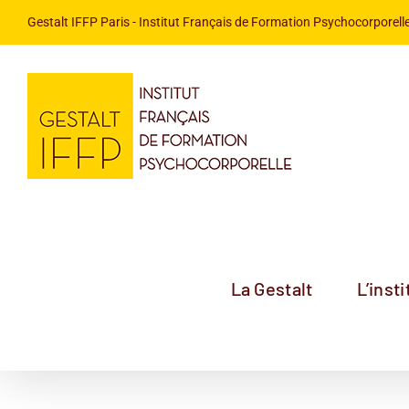
Passer
Gestalt IFFP Paris
- Institut Français de Formation Psychocorporelle
au
contenu
La Gestalt
L’insti