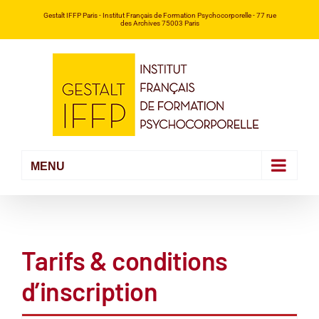
Passer
Gestalt IFFP Paris
- Institut Français de Formation Psychocorporelle -
77 rue
des Archives 75003 Paris
au
contenu
Tarifs & conditions
d’inscription