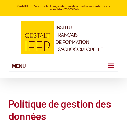
Passer
Gestalt IFFP Paris
- Institut Français de Formation Psychocorporelle -
77 rue
des Archives 75003 Paris
au
contenu
Politique de gestion des
données