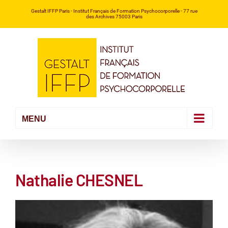
Passer
Gestalt IFFP Paris
- Institut Français de Formation Psychocorporelle -
77 rue
des Archives 75003 Paris
au
contenu
Nathalie CHESNEL
Voir
l'image