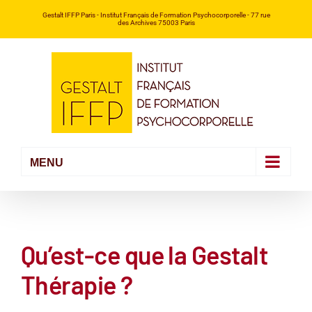
Passer
Gestalt IFFP Paris
- Institut Français de Formation Psychocorporelle -
77 rue
des Archives 75003 Paris
au
contenu
Qu’est-ce que la Gestalt
Thérapie ?