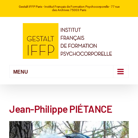
Passer
Gestalt IFFP Paris
- Institut Français de Formation Psychocorporelle -
77 rue
des Archives 75003 Paris
au
contenu
Jean-Philippe PIÉTANCE
Voir
l'image