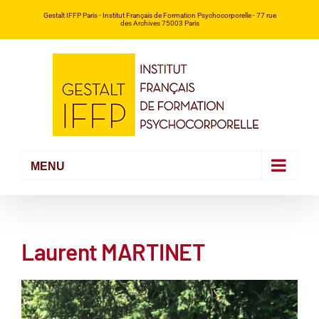
Passer
Gestalt IFFP Paris
- Institut Français de Formation Psychocorporelle -
77 rue
des Archives 75003 Paris
au
contenu
Laurent MARTINET
Voir
l'image