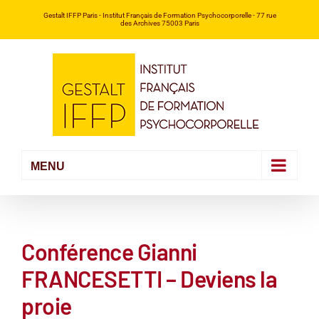
Passer
Gestalt IFFP Paris
- Institut Français de Formation Psychocorporelle -
77 rue
des Archives 75003 Paris
au
contenu
Conférence Gianni
FRANCESETTI – Deviens la
proie