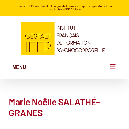
Passer
Gestalt IFFP Paris
- Institut Français de Formation Psychocorporelle -
77 rue
des Archives 75003 Paris
au
contenu
Marie Noëlle SALATHÉ-
GRANES
Voir