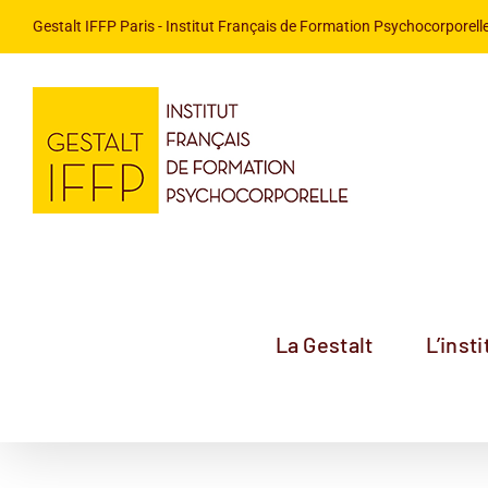
Passer
Gestalt IFFP Paris
- Institut Français de Formation Psychocorporelle
au
contenu
La Gestalt
L’insti