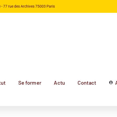
 -
77 rue des Archives 75003 Paris
tut
Se former
Actu
Contact