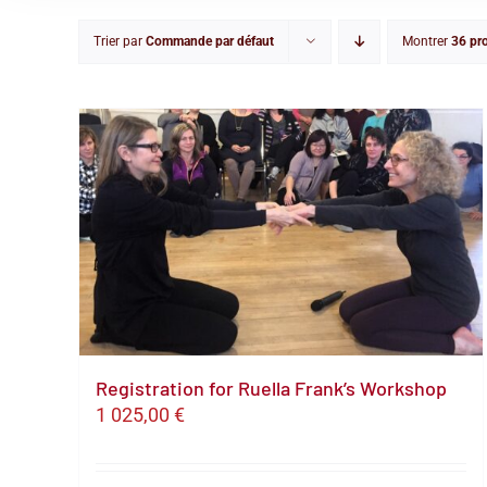
Trier par
Commande par défaut
Montrer
36 pr
Registration for Ruella Frank’s Workshop
1 025,00
€