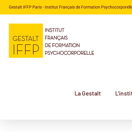
Passer
Gestalt IFFP Paris
- Institut Français de Formation Psychocorporelle
au
contenu
La Gestalt
L’insti