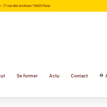
 -
77 rue des Archives 75003 Paris
tut
Se former
Actu
Contact