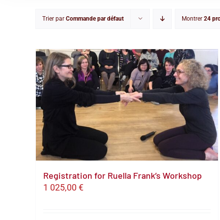
Trier par
Commande par défaut
Montrer
24 pr
Registration for Ruella Frank’s Workshop
1 025,00
€