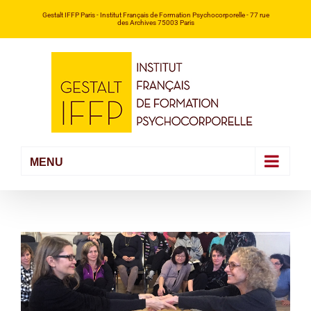
Passer
Gestalt IFFP Paris
- Institut Français de Formation Psychocorporelle -
77 rue
des Archives 75003 Paris
au
contenu