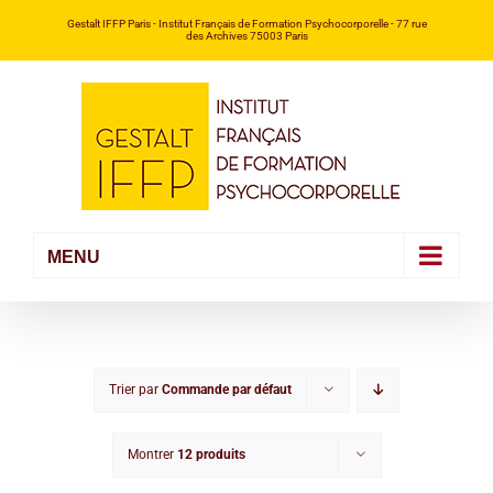
Passer
Gestalt IFFP Paris
- Institut Français de Formation Psychocorporelle -
77 rue
des Archives 75003 Paris
au
contenu
Trier par
Commande par défaut
Montrer
12 produits