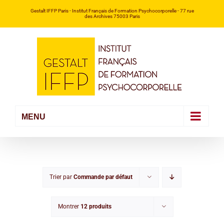
Passer
Gestalt IFFP Paris
- Institut Français de Formation Psychocorporelle -
77 rue
des Archives 75003 Paris
au
contenu
Trier par
Commande par défaut
Montrer
12 produits