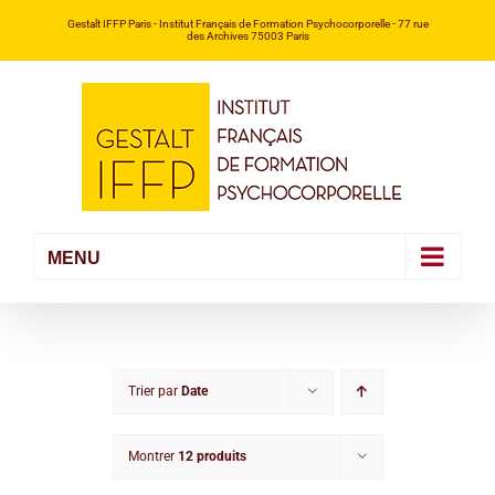
Passer
Gestalt IFFP Paris
- Institut Français de Formation Psychocorporelle -
77 rue
des Archives 75003 Paris
au
contenu
Trier par
Date
Montrer
12 produits