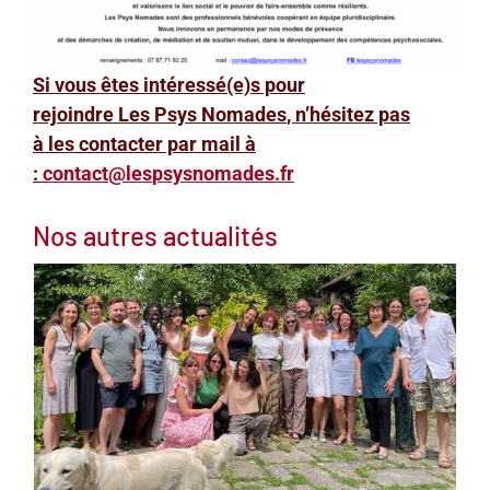
Si vous êtes intéressé(e)s pour
rejoindre
Les
Psys
Nomades
, n’hésitez pas
à
les
contacter par mail à
:
contact@
les
psysnomades.fr
Nos autres actualités