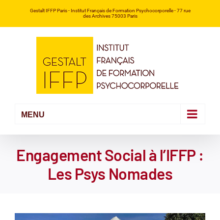
Passer
Gestalt IFFP Paris
- Institut Français de Formation Psychocorporelle -
77 rue
des Archives 75003 Paris
au
contenu
Engagement Social à l’IFFP :
Les Psys Nomades