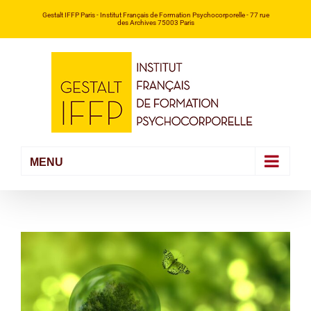
Passer
Gestalt IFFP Paris
- Institut Français de Formation Psychocorporelle -
77 rue
des Archives 75003 Paris
au
contenu