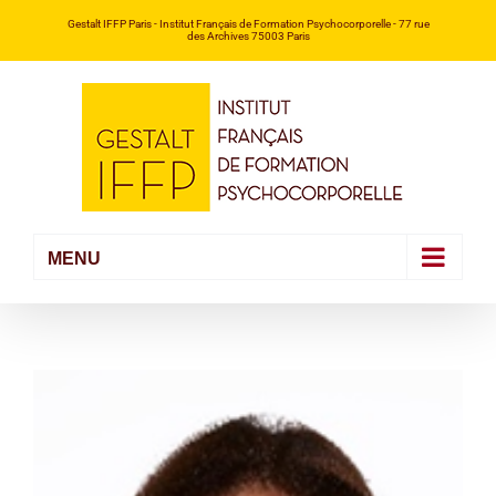
Passer
Gestalt IFFP Paris
- Institut Français de Formation Psychocorporelle -
77 rue
des Archives 75003 Paris
au
contenu