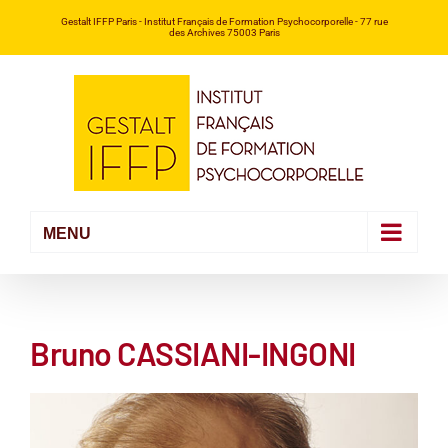
Passer
Gestalt IFFP Paris
- Institut Français de Formation Psychocorporelle -
77 rue
des Archives 75003 Paris
au
contenu
Bruno CASSIANI-INGONI
Voir
l'image