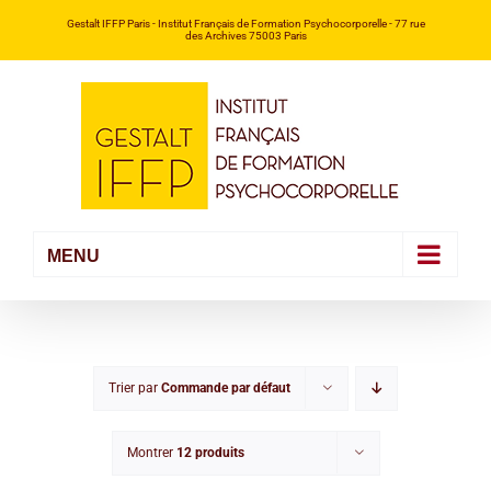
Passer
Gestalt IFFP Paris
- Institut Français de Formation Psychocorporelle -
77 rue
des Archives 75003 Paris
au
contenu
Trier par
Commande par défaut
Montrer
12 produits