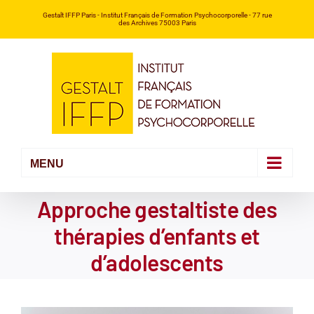
Passer
Gestalt IFFP Paris
- Institut Français de Formation Psychocorporelle -
77 rue
des Archives 75003 Paris
au
contenu
Approche gestaltiste des
thérapies d’enfants et
d’adolescents