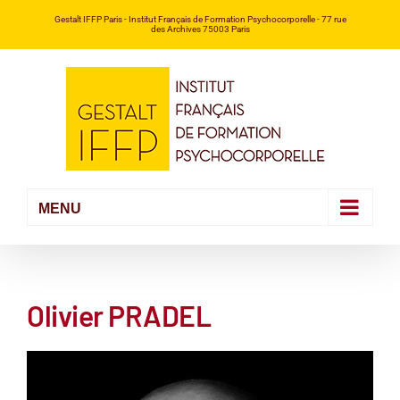
Passer
Gestalt IFFP Paris
- Institut Français de Formation Psychocorporelle -
77 rue
des Archives 75003 Paris
au
contenu
Olivier PRADEL
Voir
l'image