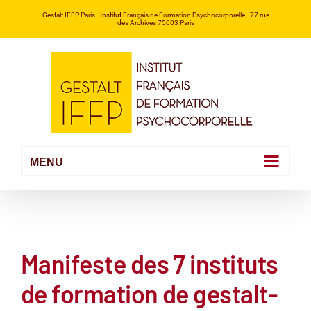
Passer
Gestalt IFFP Paris
- Institut Français de Formation Psychocorporelle -
77 rue
des Archives 75003 Paris
au
contenu
Manifeste des 7 instituts
de formation de gestalt-